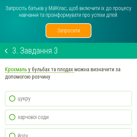
Запросіть батьків у МійКлас, щоб включити їх до процесу
навчання та проінформувати про успіхи дітей.
Запросити
3.
Завдання 3
Крохмаль
у бульбах та плодах
можна визначити за
допомогою розчину
цукру
харчової соди
йоду