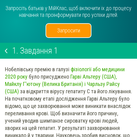
Запросіть батьків у МійКлас, щоб включити їх до процесу
навчання та проінформувати про успіхи дітей.
Запросити
1.
Завдання 1
Нобелівську премію в галузі
фізіології або медицини
2020 року
було присуджено
Гарві Альтеру (США),
Майклу Г'ютону (Велика Британія) і Чарльзу Райсу
(США)
за відкриття вірусу гепатиту С та його лікування.
На початковому етапі дослідження Гарві Альтеру було
відомо, що це захворювання може виникати внаслідок
переливання крові. Щоб визначити його причину,
учений уводив шимпанзе сироватку крові людей,
хворих на цей гепатит. У результаті захворювання
виникало й у тварини. Науковець зробив висновок, що