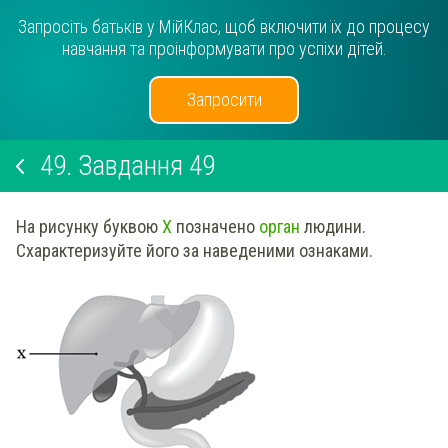
Запросіть батьків у МійКлас, щоб включити їх до процесу
навчання та проінформувати про успіхи дітей.
Запросити
49.
Завдання 49
На рисунку буквою
Х
позначено
орган
людини.
Схарактеризуйте його за наведеними ознаками.