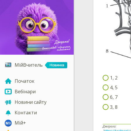
МійВчитель
1, 2
Початок
4, 5
Вебінари
6, 7
Новини сайту
3, 8
Контакти
Мій+
Джерела:
https://testporta