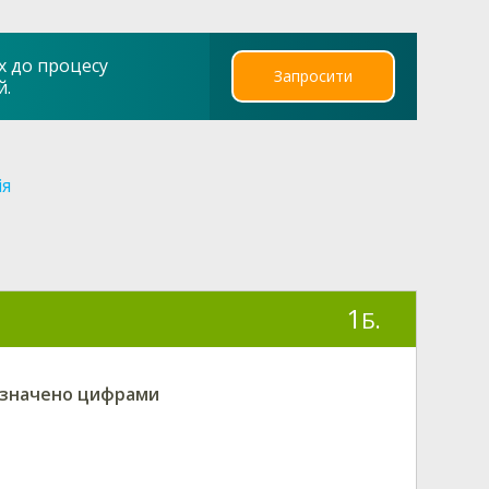
х до процесу
Запросити
й.
ія
1
Б.
позначено цифрами