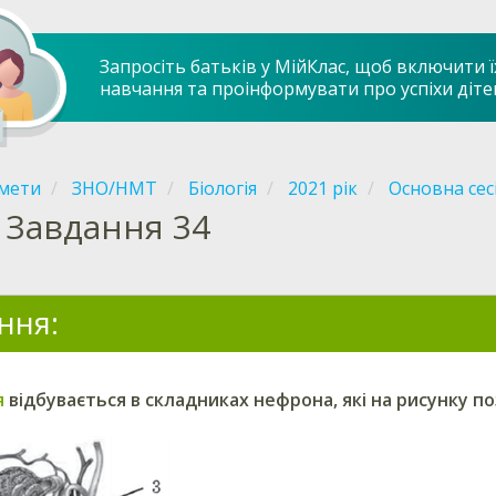
Запросіть батьків у МійКлас, щоб включити ї
навчання та проінформувати про успіхи діте
мети
ЗНО/НМТ
Біологія
2021 рік
Основна сес
Завдання 34
ння:
я
відбувається в складниках нефрона, які на рисунку 