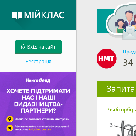
Вхід на сайт
Пред
34.
Реєстрація
Запита
Реабсорбці