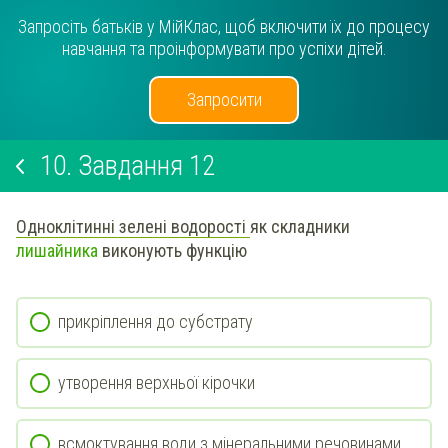
Запросіть батьків у МійКлас, щоб включити їх до процесу
навчання та проінформувати про успіхи дітей.
Запросити
10.
Завдання 12
Одноклітинні зелені водорості
як складники
лишайника
виконують функцію
прикріплення до субстрату
утворення верхньої кірочки
всмоктування води з мінеральними речовинами