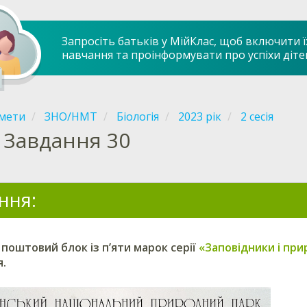
Запросіть батьків у МійКлас, щоб включити ї
навчання та проінформувати про успіхи діте
мети
ЗНО/НМТ
Біологія
2023 рік
2 сесія
Завдання 30
ння:
поштовий блок із п’яти марок серії
«Заповідники і при
.