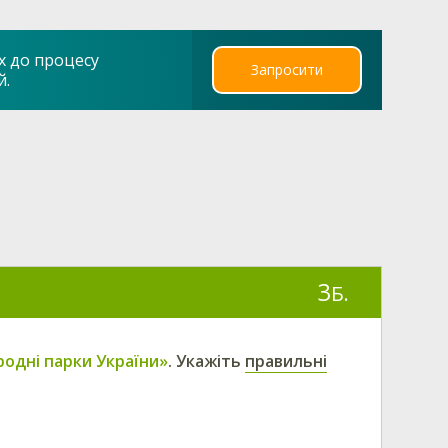
х до процесу
Запросити
й.
3
Б.
родні парки України»
. Укажіть
правильні