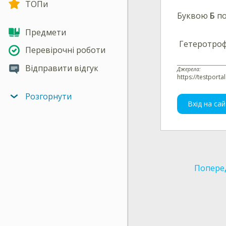
ТОПи
Буквою
Б
по
Предмети
Гетеротроф
Перевірочні роботи
Відправити відгук
Джерела:
https://testporta
Розгорнути
Вхід на сай
Попере