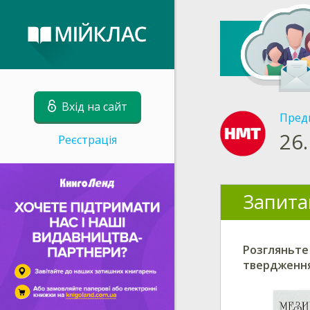
Вхід на сайт
Пред
26.
Реєстрація
Запита
Розгляньте 
твердження