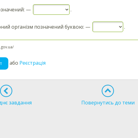
значений: —
.
ний організм позначений буквою: —
.
l.gov.ua/
або
Реєстрація
т
днє завдання
Повернутись до теми