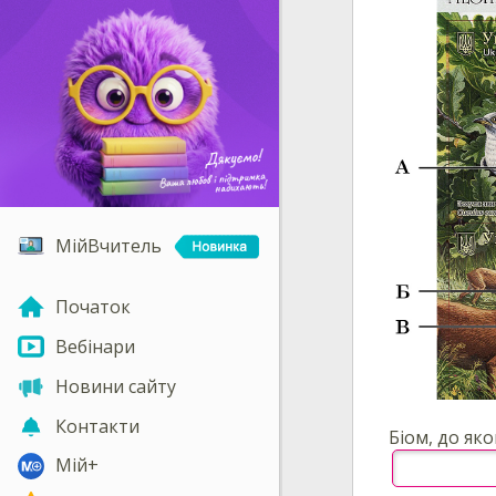
МійВчитель
Початок
Вебінари
Новини сайту
Контакти
Біом, до як
Мій+