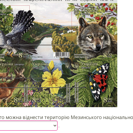
ого можна віднести територію Мезинського національно
.