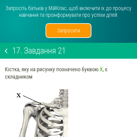
Запросіть батьків у МійКлас, щоб включити їх до процесу
навчання та проінформувати про успіхи дітей.
Запросити
17.
Завдання 21
Кістка, яку на рисунку позначено буквою
Х
, є
складником