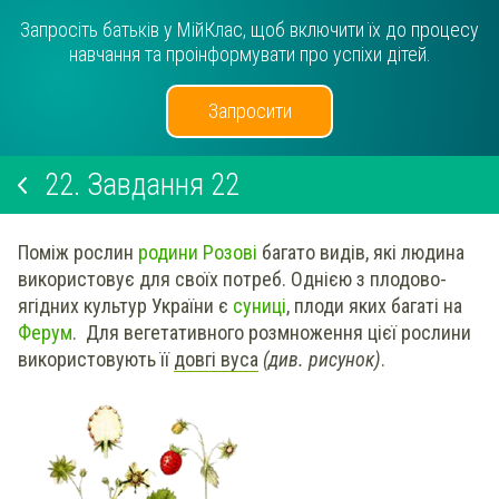
Запросіть батьків у МійКлас, щоб включити їх до процесу
навчання та проінформувати про успіхи дітей.
Запросити
22.
Завдання 22
Поміж рослин
родини Розові
багато видів, які людина
використовує для своїх потреб. Однією з плодово-
ягідних культур України є
суниці
, плоди яких багаті на
Ферум
. Для вегетативного розмноження цієї рослини
використовують її
довгі вуса
(див. рисунок)
.