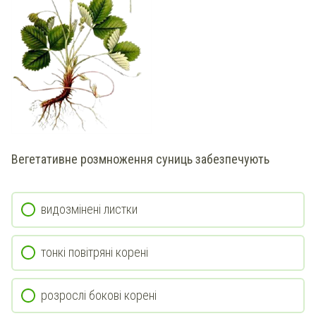
Вегетативне розмноження суниць забезпечують
видозмінені листки
тонкі повітряні корені
розрослі бокові корені