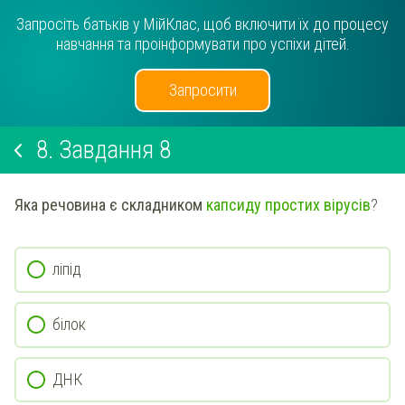
Запросіть батьків у МійКлас, щоб включити їх до процесу
навчання та проінформувати про успіхи дітей.
Запросити
8.
Завдання 8
Яка речовина є складником
капсиду простих вірусів
?
ліпід
білок
ДНК