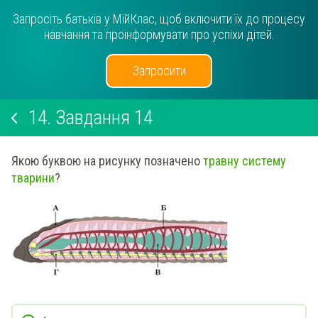
Запросіть батьків у МійКлас, щоб включити їх до процесу
навчання та проінформувати про успіхи дітей.
Запросити
14.
Завдання 14
Якою буквою на рисунку позначено
травну систему
тварини
?