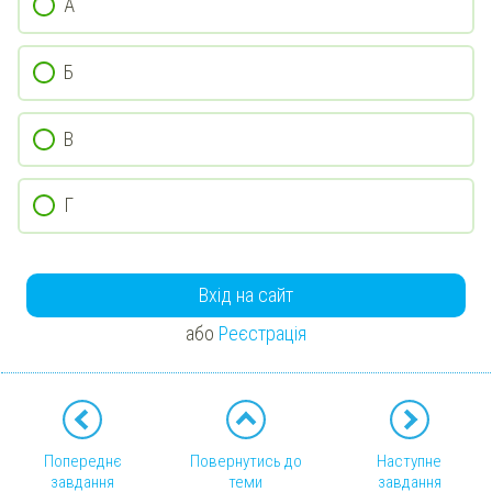
А
Б
В
Г
Вхід на сайт
або
Реєстрація
Попереднє
Повернутись до
Наступне
завдання
теми
завдання