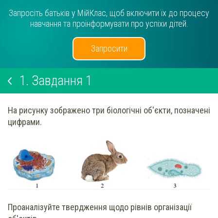
Запросіть батьків у МійКлас, щоб включити їх до процесу
навчання та проінформувати про успіхи дітей.
Запросити
1.
Завдання 1
На рисунку зображено три біологічні об'єкти, позначені
цифрами.
Проаналізуйте твердження щодо рівнів організації