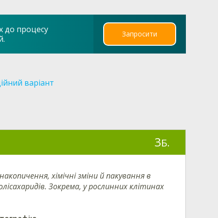
х до процесу
Запросити
й.
ійний варіант
3
Б.
накопичення, хімічні зміни й пакування в
олісахаридів. Зокрема, у рослинних клітинах