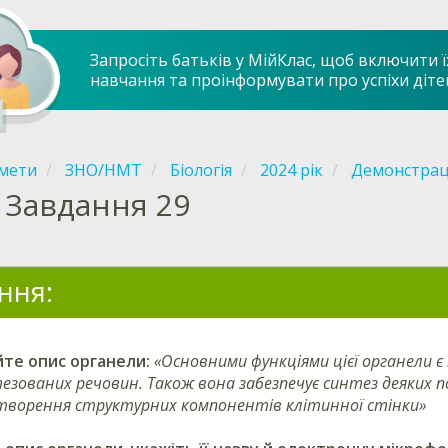
Запросіть батьків у МійКлас, щоб включити ї
навчання та проінформувати про успіхи діте
мети
ЗНО/НМТ
Біологія
2024 рік
Демонстрац
Завдання 29
ння:
йте опис органели:
«Основними функціями цієї органели є 
езованих речовин. Також вона забезпечує синтез деяких п
утворення структурних компонентів клітинної стінки»