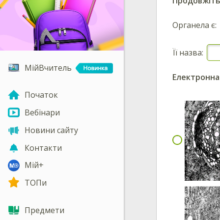
Продовжіть 
Органела є:
Її назва:
МійВчитель
Електронна
Початок
Вебінари
Новини сайту
Контакти
Мій+
ТОПи
Предмети