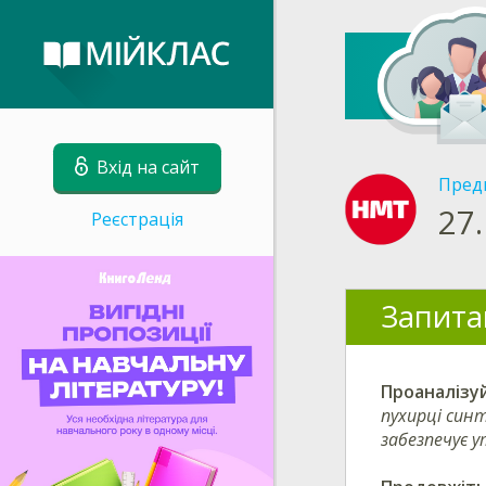
Вхід на сайт
Пред
27.
Реєстрація
Запита
Проаналізу
пухирці синт
забезпечує 