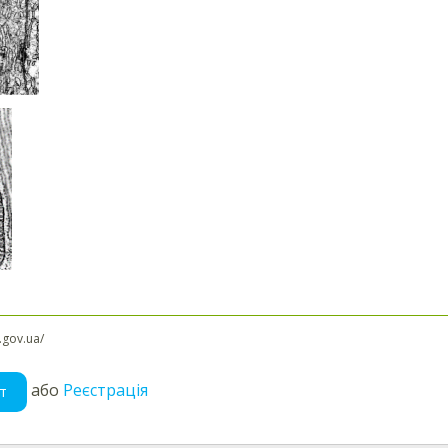
l.gov.ua/
або
Реєстрація
т