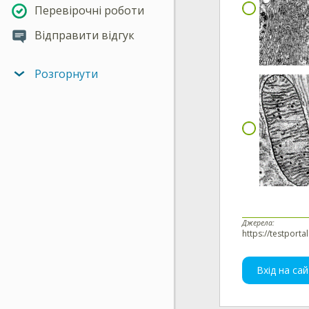
Перевірочні роботи
Відправити відгук
Розгорнути
Джерела:
https://testporta
Вхід на сай