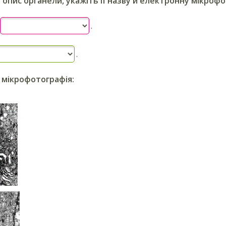
опис органели, укажіть її назву й електронну мікроф
.
.
 мікрофотографія: