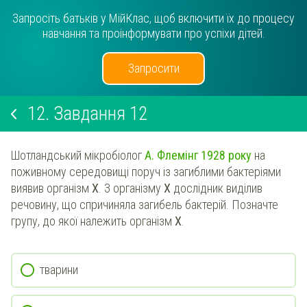
Запросіть батьків у МійКлас, щоб включити їх до процесу
навчання та проінформувати про успіхи дітей.
Запросити
12.
Завдання 12
Шотландський мікробіолог
А. Флемінг 1928 року
на
поживному середовищі поруч із загиблими бактеріями
виявив організм
Х
. З організму
Х
дослідник виділив
речовину, що спричиняла загибель бактерій. Позначте
групу, до якої належить організм
Х
.
тварини