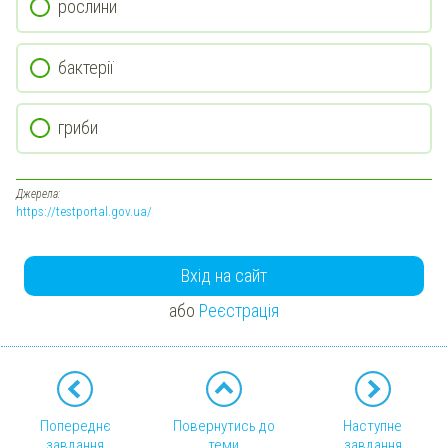
рослини
бактерії
гриби
Джерела:
https://testportal.gov.ua/
Вхід на сайт
або
Реєстрація
Попереднє
Повернутись до
Наступне
завдання
теми
завдання