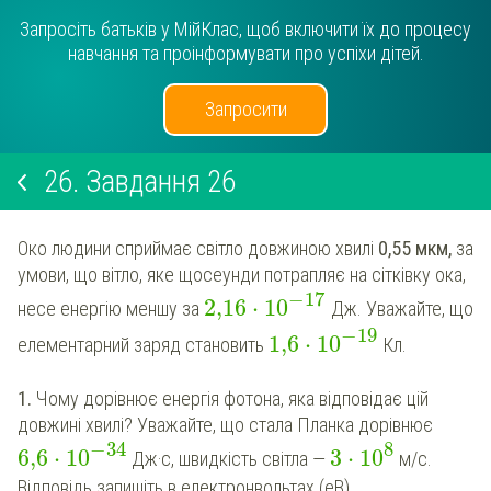
Запросіть батьків у МійКлас, щоб включити їх до процесу
навчання та проінформувати про успіхи дітей.
Запросити
26.
Завдання 26
Око людини сприймає світло довжиною хвилі
0,55 мкм,
за
умови, що вітло, яке щосеунди потрапляє на сітківку ока,
−
17
2,16
⋅
10
несе енергію меншу за
Дж. Уважайте, що
−
19
1,6
⋅
10
елементарний заряд становить
Кл.
1.
Чому дорівнює енергія фотона, яка відповідає цій
довжині хвилі? Уважайте, що стала Планка дорівнює
−
34
8
6,6
⋅
10
3
⋅
10
Дж·с, швидкість світла —
м/с.
Відповідь запишіть в електронвольтах (еВ).