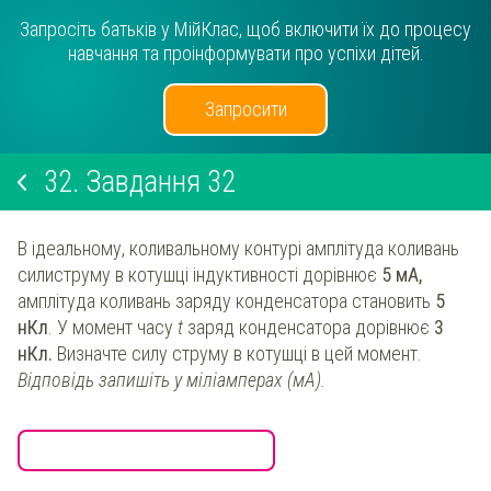
Запросіть батьків у МійКлас, щоб включити їх до процесу
навчання та проінформувати про успіхи дітей.
Запросити
32.
Завдання 32
В ідеальному, коливальному контурі амплітуда коливань
силиструму в котушці індуктивності дорівнює
5 мА,
амплітуда коливань заряду конденсатора становить
5
нКл
. У момент часу
t
заряд конденсатора дорівнює
3
нКл.
Визначте силу струму в котушці в цей момент.
Відповідь запишіть у міліамперах (мА).