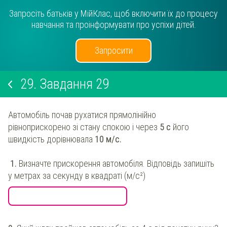
Запросіть батьків у МійКлас, щоб включити їх до процесу
навчання та проінформувати про успіхи дітей.
Запросити
29.
Завдання 29
Автомобіль почав рухатися прямолінійно
рівноприскорено зі стану спокою і через
5 с
його
швидкість дорівнювала
10 м/с.
1.
Визначте прискорення автомобіля. Відповідь запишіть
у метрах за секунду в квадраті (м/с²)