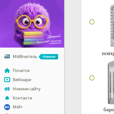
МійВчитель
Початок
Вебінари
Новини сайту
Контакти
Мій+