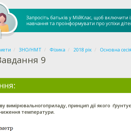
Запросіть батьків у МійКлас, щоб включити ї
навчання та проінформувати про успіхи діте
мети
ЗНО/НМТ
Фізика
2018 рік
Основна сесі
Завдання 9
ння:
ву вимірювальногоприладу, принцип дії якого ґрунтує
ниження температури.