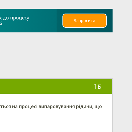
х до процесу
Запросити
й.
я
1
Б.
ться на процесі випаровування рідини, що