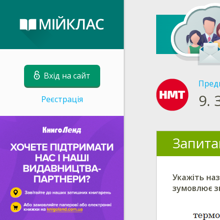
Вхід на сайт
Пред
9.
Реєстрація
Запита
Укажіть наз
зумовлює з