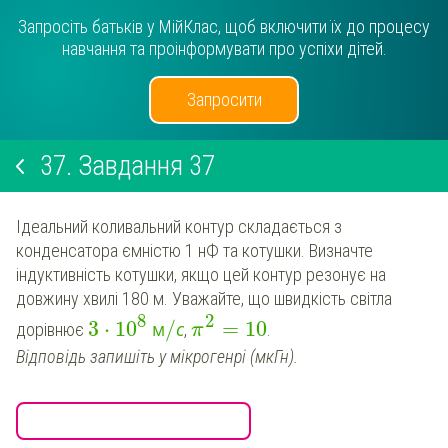
Запросіть батьків у МійКлас, щоб включити їх до процесу
навчання та проінформувати про успіхи дітей.
Запросити
37.
Завдання 37
Ідеальний коливальний контур складається з
конденсатора ємністю 1 нФ та котушки. Визначте
індуктивність котушки, якщо цей контур резонує на
довжину хвилі 180 м. Уважайте, що швидкість світла
8
2
3
⋅
10
/
=
10
м
с
дорівнює
,
.
π
Відповідь запишіть у мікрогенрі (мкГн).