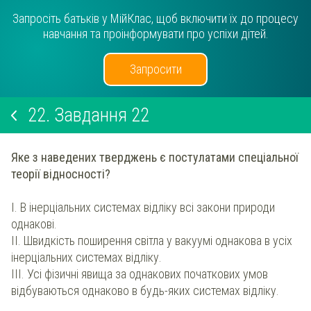
Запросіть батьків у МійКлас, щоб включити їх до процесу
навчання та проінформувати про успіхи дітей.
Запросити
22.
Завдання 22
Яке з наведених тверджень є постулатами спеціальної
теорії відносності?
І. В інерціальних системах відліку всі закони природи
однакові.
ІІ. Швидкість поширення світла у вакуумі однакова в усіх
інерціальних системах відліку.
ІІІ. Усі фізичні явища за однакових початкових умов
відбуваються однаково в будь-яких системах відліку.