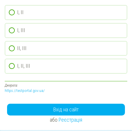
І, ІІ
І, ІІІ
ІІ, ІІІ
І, ІІ, ІІІ
Джерела:
https://testportal.gov.ua/
Вхід на сайт
або
Реєстрація