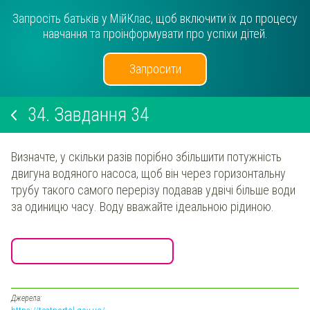
Запросіть батьків у МійКлас, щоб включити їх до процесу
навчання та проінформувати про успіхи дітей.
Запросити
34.
Завдання 34
Визначте, у скільки разів порібно збільшити потужність
двигуна водяного насоса, щоб він через горизонтальну
трубу такого самого перерізу подавав удвічі більше води
за одиницю часу. Воду вважайте ідеальною рідиною.
Джерела: