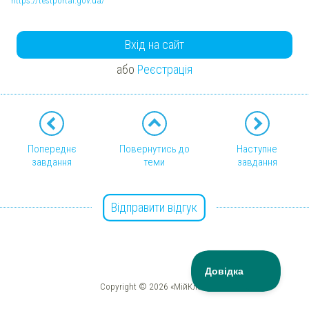
https://testportal.gov.ua/
Вхід на сайт
або
Реєстрація
Попереднє
Повернутись до
Наступне
завдання
теми
завдання
Відправити відгук
Copyright © 2026 «МійКлас»