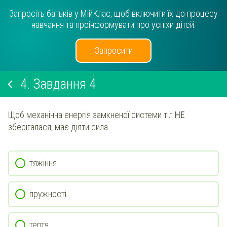
Запросіть батьків у МійКлас, щоб включити їх до процесу
навчання та проінформувати про успіхи дітей.
Запросити
4.
Завдання 4
Щоб механічна енергія замкненої системи тіл
НЕ
зберігалася, має діяти сила
тяжіння
пружності
тертя