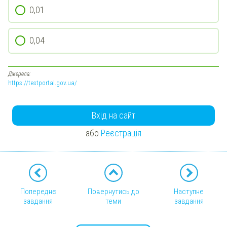
0,01
0,04
Джерела:
https://testportal.gov.ua/
Вхід на сайт
або
Реєстрація
Попереднє
Повернутись до
Наступне
завдання
теми
завдання