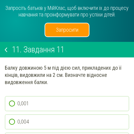
Запросіть батьків у МійКлас, щоб включити їх до процесу
навчання та проінформувати про успіхи дітей.
Запросити
11.
Завдання 11
Балку довжиною 5 м під дією сил, прикладених до її
кінців, видовжили на 2 см. Визначте відносне
видовження балки.
0,001
0,004