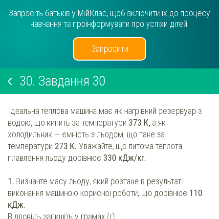
Запросіть батьків у МійКлас, щоб включити їх до процесу
навчання та проінформувати про успіхи дітей.
Запросити
30.
Завдання 30
Ідеальна теплова машина має як нагрівний резервуар з
водою, що кипить за температури
373 К,
а як
холодильник — ємність з льодом, що тане за
температури
273 К.
Уважайте, що питома теплота
плавлення льоду дорівнює
330 кДж/кг.
1.
Визначте масу льоду, який розтане в результаті
виконання машиною корисної роботи, що дорівнює
110
кДж.
Відповідь запишіть у грамах (г).