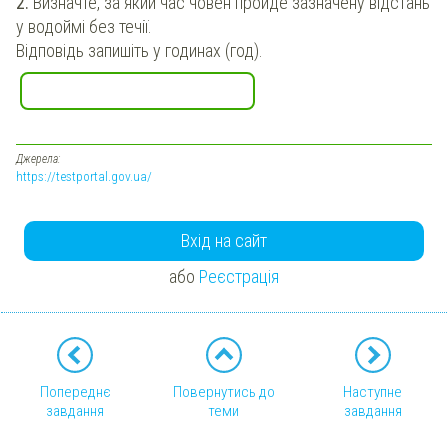
2.
Визначте, за який час човен пройде зазначену відстань
у водоймі без течії.
Відповідь запишіть у годинах (год).
Джерела:
https://testportal.gov.ua/
Вхід на сайт
або
Реєстрація
Попереднє
Повернутись до
Наступне
завдання
теми
завдання