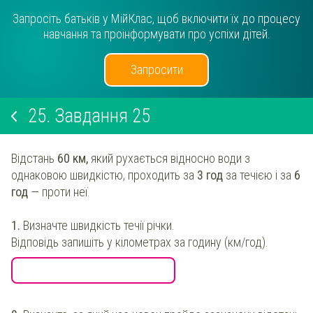
Запросіть батьків у МійКлас, щоб включити їх до процесу
навчання та проінформувати про успіхи дітей.
Запросити
25.
Завдання 25
Відстань
60 км,
який рухається відносно води з
однаковою швидкістю, проходить за
3 год
за течією і за
6
год
— проти неї.
1.
Визначте швидкість течії річки.
Відповідь запишіть у кілометрах за годину (км/год).