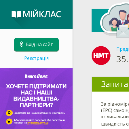
Вхід на сайт
Пред
35.
Реєстрація
Запита
За рівномір
(ЕРС) самоі
коливальний
швидкість с