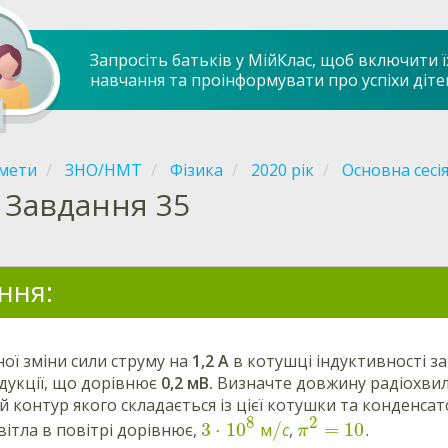
Запросіть батьків у МійКлас, щоб включити ї
навчання та проінформувати про успіхи діте
мети
ЗНО/НМТ
Фізика
2020 рік
Основна сесі
Завдання 35
ння:
ної зміни сили струму на
1,2 А
в котушці індуктивності з
ндукції, що дорівнює
0,2 мВ.
Визначте довжину радіохвил
 контур якого складається із цієї котушки та конденса
8
2
3
⋅
10
/
=
10
вітла в повітрі дорівнює,
м
с
,
.
π