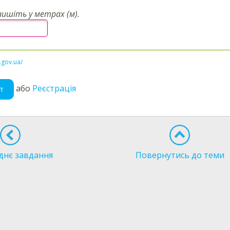
пишіть у метрах (м).
l.gov.ua/
або
Реєстрація
т
днє завдання
Повернутись до теми