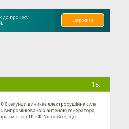
х до процесу
Запросити
й.
я
1
Б.
а
0,6
секунди виникає електрорушійна сила
і, випромінюваною антеною генератора,
тора ємністю
10 пФ.
Уважайте, що