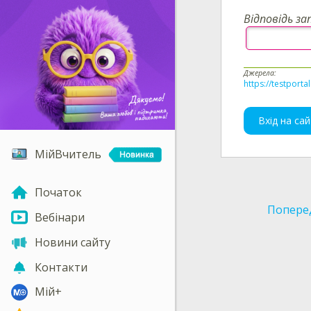
Відповідь за
Джерела:
https://testporta
Вхід на сай
МійВчитель
Початок
Попере
Вебінари
Новини сайту
Контакти
Мій+