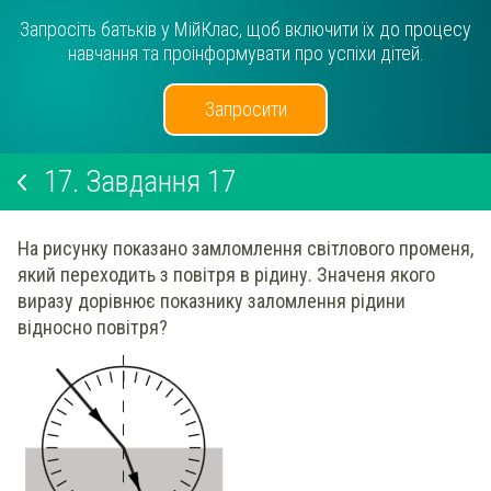
Запросіть батьків у МійКлас, щоб включити їх до процесу
навчання та проінформувати про успіхи дітей.
Запросити
17.
Завдання 17
На рисунку показано замломлення світлового променя,
який переходить з повітря в рідину. Значеня якого
виразу дорівнює показнику заломлення рідини
відносно повітря?