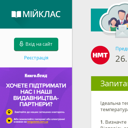
Вхід на сайт
Пред
26.
Реєстрація
Запита
Ідеальна те
температур
1.
Визначте 