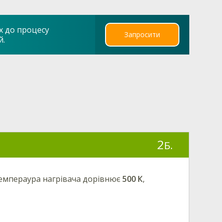
х до процесу
Запросити
й.
2
Б.
мпераура нагрівача дорівнює
500 К
,