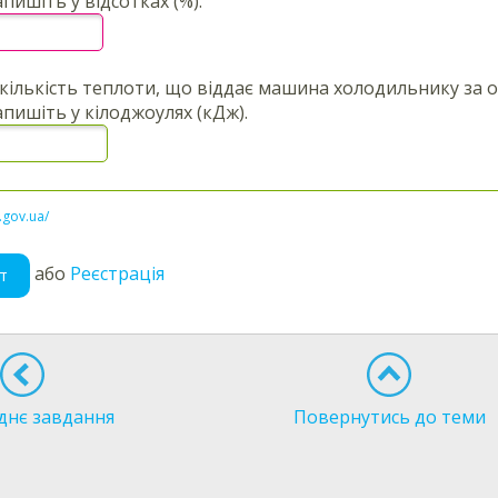
пишіть у відсотках (%).
кількість теплоти, що віддає машина холодильнику за о
апишіть у кілоджоулях (кДж).
l.gov.ua/
або
Реєстрація
т
днє завдання
Повернутись до теми