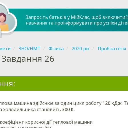
Запросіть батьків у МійКлас, щоб включити ї
навчання та проінформувати про успіхи діте
мети
ЗНО/НМТ
Фізика
2020 рік
Пробна сесія
Завдання 26
ння:
плова машина здійснює за один цикл роботу
120 кДж.
Те
а холодильника становить
300 К.
коефіцієнт корисної дії теплової машини.