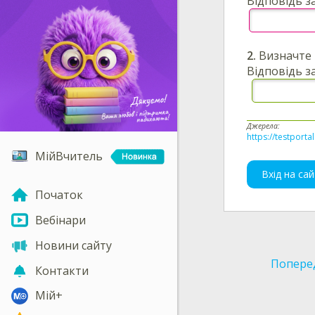
Відповідь за
2.
Визначте 
Відповідь з
Джерела:
https://testporta
МійВчитель
Вхід на сай
Початок
Вебінари
Новини сайту
Попере
Контакти
Мій+