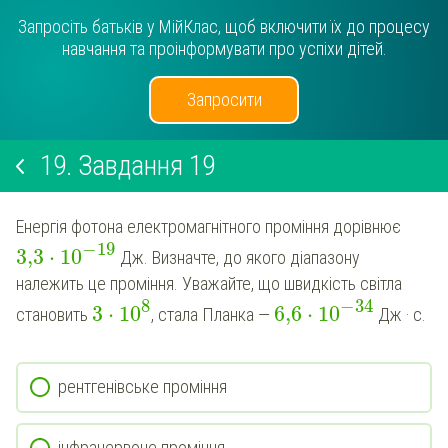
Запросіть батьків у МійКлас, щоб включити їх до процесу
навчання та проінформувати про успіхи дітей.
Запросити
19.
Завдання 19
Енергія фотона електромагнітного проміння дорівнює
−
19
3,3
⋅
10
Дж. Визначте, до якого діапазону
належить це проміння. Уважайте, що швидкість світла
8
−
34
3
⋅
10
6,6
⋅
10
становить
, стала Планка —
Дж · с.
рентгенівське проміння
інфрачервоне проміння