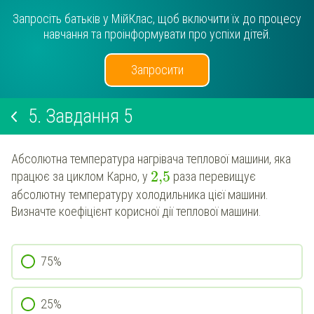
Запросіть батьків у МійКлас, щоб включити їх до процесу
навчання та проінформувати про успіхи дітей.
Запросити
5.
Завдання 5
Абсолютна температура нагрівача теплової машини, яка
2,5
працює за циклом Карно, у
раза перевищує
абсолютну температуру холодильника цієї машини.
Визначте коефіцієнт корисної дії теплової машини.
75%
25%