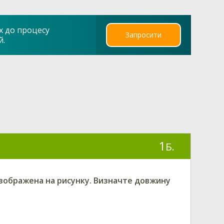
х до процесу
Запросити
й.
1
Б.
 зображена на рисунку. Визначте довжину