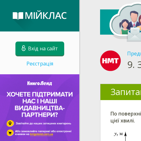
Вхід на сайт
Пред
9.
Реєстрація
Запита
По поверхні
цієї хвилі.