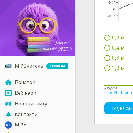
0,2
м
0,4
м
0,8
м
МійВчитель
1,2
м
Початок
Джерела:
Вебінари
https://testporta
Новини сайту
Вхід на сай
Контакти
Мій+