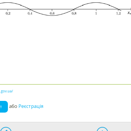
l.gov.ua/
або
Реєстрація
т