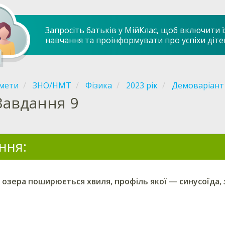
Запросіть батьків у МійКлас, щоб включити ї
навчання та проінформувати про успіхи діте
мети
ЗНО/НМТ
Фізика
2023 рік
Демоваріант
Завдання 9
ння:
 озера поширюється хвиля, профіль якої — синусоїда,