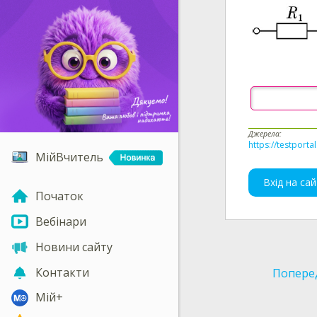
Джерела:
https://testporta
МійВчитель
Вхід на сай
Початок
Вебінари
Новини сайту
Контакти
Попере
Мій+