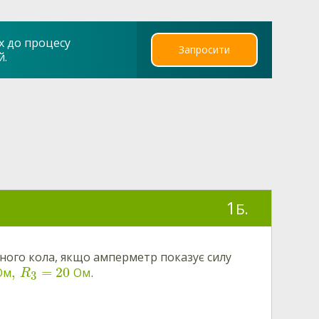
х до процесу
Запросити
й.
1
Б.
чного кола, якщо амперметр показує силу
,
=
20
Ом
Ом
.
R
3