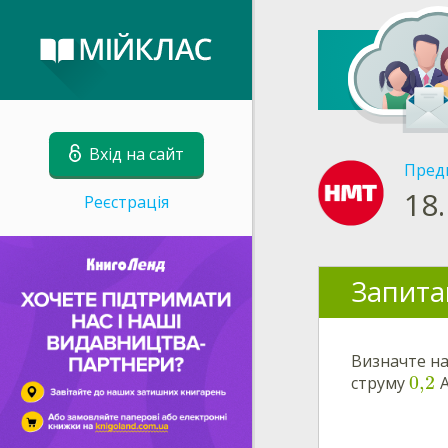
Вхід на сайт
Пред
18.
Реєстрація
Запита
Визначте на
0,2
струму
А