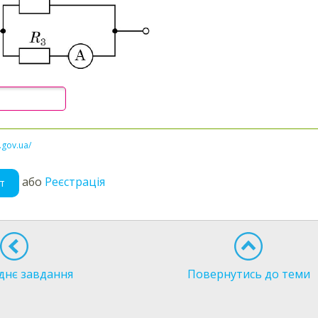
l.gov.ua/
або
Реєстрація
т
днє завдання
Повернутись до теми