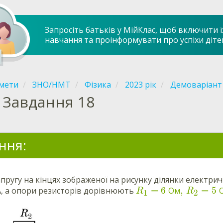
Запросіть батьків у МійКлас, щоб включити ї
навчання та проінформувати про успіхи діте
мети
ЗНО/НМТ
Фізика
2023 рік
Демоваріант
Завдання 18
ння:
пругу на кінцях зображеної на рисунку ділянки електри
=
6
,
=
5
, а опори резисторів дорівнюють
Ом
R
R
1
2