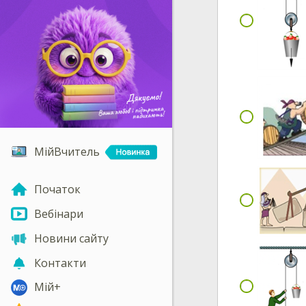
МійВчитель
Початок
Вебінари
Новини сайту
Контакти
Мій+