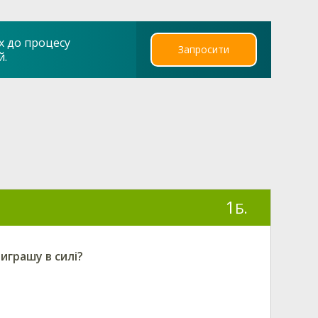
х до процесу
Запросити
й.
1
Б.
виграшу в силі?