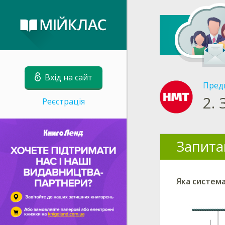
Вхід на сайт
Пред
2.
Реєстрація
Запита
Яка система