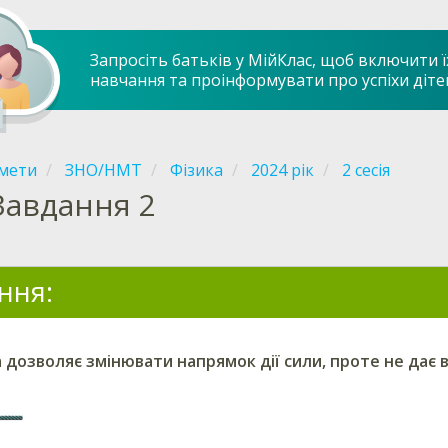
Запросіть батьків у МійКлас, щоб включити ї
навчання та проінформувати про успіхи діте
мети
ЗНО/НМТ
Фізика
2024 рік
2 сесія
Завдання 2
ння:
 дозволяє змінювати напрямок дії сили, проте не дає