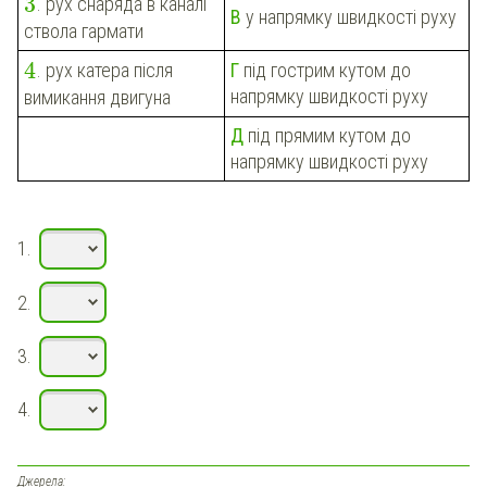
3
. рух снаряда в каналі
В
у напрямку швидкості руху
ствола гармати
4
Г
під гострим кутом до
. рух катера після
напрямку швидкості руху
вимикання двигуна
Д
під прямим кутом до
напрямку швидкості руху
1.
2.
3.
4.
Джерела: