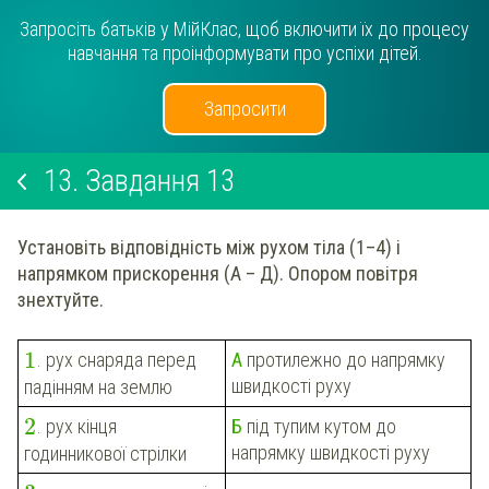
Запросіть батьків у МійКлас, щоб включити їх до процесу
навчання та проінформувати про успіхи дітей.
Запросити
13.
Завдання 13
Установіть відповідність між рухом тіла (1–4) і
напрямком прискорення (А – Д). Опором повітря
знехтуйте.
1
А
протилежно до напрямку
. рух снаряда перед
швидкості руху
падінням на землю
2
Б
під тупим кутом до
. рух кінця
напрямку швидкості руху
годинникової стрілки