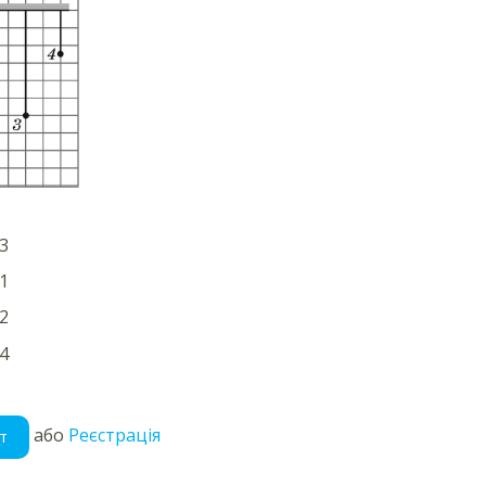
3
1
2
4
або
Реєстрація
т