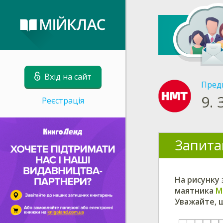
Вхід на сайт
Пред
9.
Реєстрація
Запита
На рисунку
маятника
M
Уважайте, що