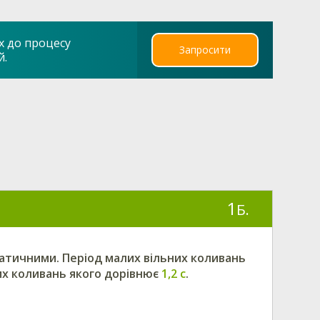
х до процесу
Запросити
й.
1
Б.
атичними. Період малих вільних коливань
их коливань якого дорівнює
1,2 с
.