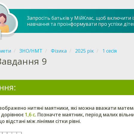
Запросіть батьків у МійКлас, щоб включити ї
навчання та проінформувати про успіхи діте
мети
ЗНО/НМТ
Фізика
2025 рік
1 сесія
Завдання 9
ння:
 зображено нитяні маятники, які можна вважати матем
дорівнює
1,6 с
. Позначте маятник, період малих вільн
 відстані між лініями сітки рівні.