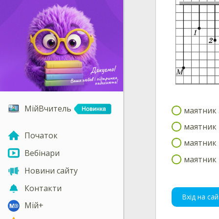
МійВчитель
маятник 
маятник 
Початок
маятник 
Вебінари
маятник 
Новини сайту
Контакти
Вхід на сай
Мій+