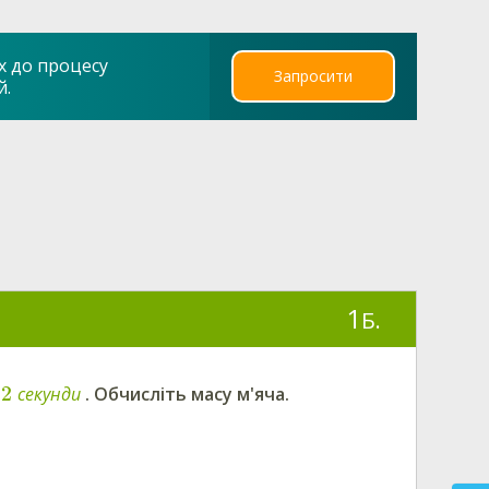
х до процесу
Запросити
й.
1
Б.
2
с
е
к
у
н
д
и
. Обчисліть масу м'яча.