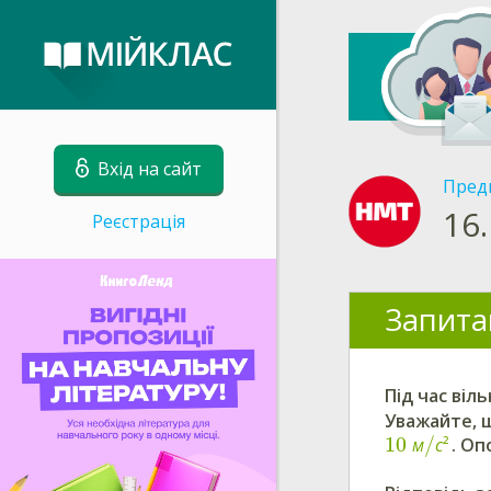
Вхід на сайт
Пред
16.
Реєстрація
Запита
Під час віл
Уважайте, 
10
/
м
с
²
. Оп