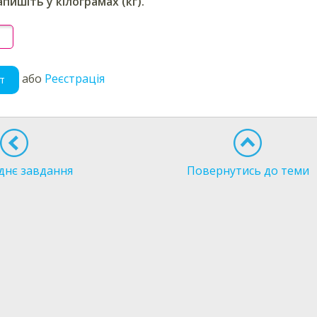
апишіть у кілограмах (кг).
або
Реєстрація
т
днє завдання
Повернутись до теми