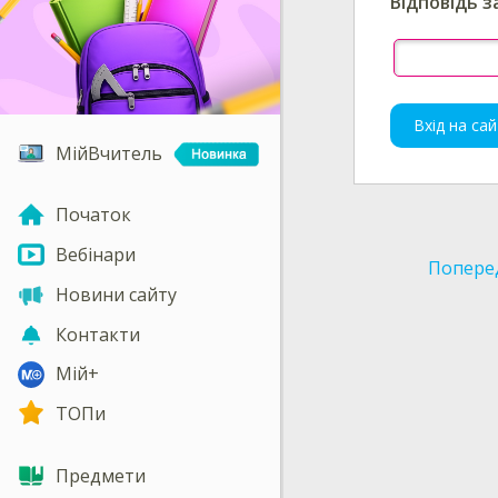
Відповідь з
Вхід на сай
МійВчитель
Початок
Вебінари
Попере
Новини сайту
Контакти
Мій+
ТОПи
Предмети