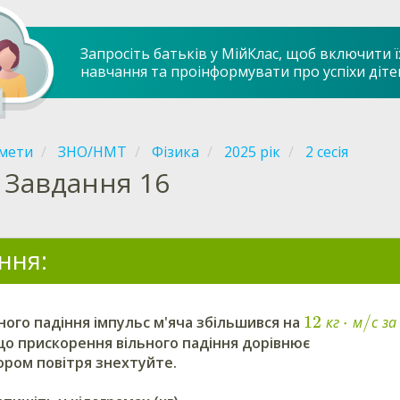
Запросіть батьків у МійКлас, щоб включити ї
навчання та проінформувати про успіхи діте
мети
ЗНО/НМТ
Фізика
2025 рік
2 сесія
Завдання 16
ння:
12
⋅
/
ьного падіння імпульс м'яча збільшився на
к
г
м
с
з
а
що прискорення вільного падіння дорівнює
ором повітря знехтуйте.