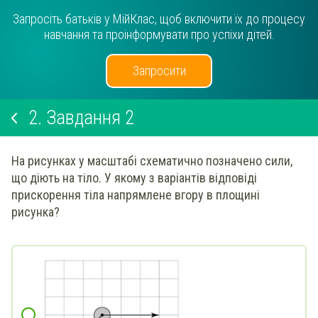
Запросіть батьків у МійКлас, щоб включити їх до процесу
навчання та проінформувати про успіхи дітей.
Запросити
2.
Завдання 2
На рисунках у масштабі схематично позначено сили,
що діють на тіло. У якому з варіантів відповіді
прискорення тіла напрямлене вгору в площині
рисунка?