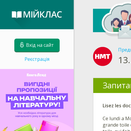
Вхід на сайт
Пред
13.
Реєстрація
Запита
Lisez les do
Ce lundi a M
grande toile