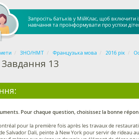
Запросіть батьків у МійКлас, щоб включити ї
навчання та проінформувати про успіхи діте
мети
ЗНО/НМТ
Французька мова
2016 рік
Ос
Завдання 13
ння:
cuments. Pour chaque question, choisissez la bonne répon
ontréal pour la première fois après les travaux de restaurat
 de Salvador Dali, peinte à New York pour servir de rideau a