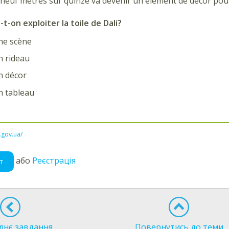
ait neuf mètres sur quinze va devenir un élément de décor po
-on exploiter la toile de Dali?
e scène
 rideau
 décor
 tableau
l.gov.ua/
або
Реєстрація
т
днє завдання
Повернутись до теми