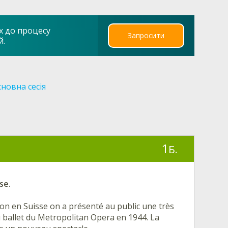
х до процесу
Запросити
й.
новна сесія
1
Б.
se.
ion en Suisse on a présenté au public une très
u ballet du Metropolitan Opera en 1944. La