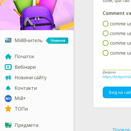
toile, qui f
Comment va-t
comme un
comme un
МійВчитель
comme un
comme un
Початок
Вебінари
Джерела:
https://testporta
Новини сайту
Контакти
Вхід на сай
Мій+
ТОПи
Предмети
Попере