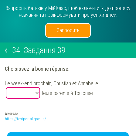
Запросіть батьків у МійКлас, щоб включити їх до процесу
навчання та проінформувати про успіхи дітей.
Запросити
34.
Завдання 39
Choisissez la bonne réponse.
Le week-end prochain, Christian et Annabelle
leurs parents à Toulouse.
Джерела:
https://testportal.gov.ua/