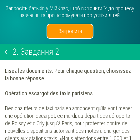
Запросіть батьків у МійКлас, щоб включити їх до процесу
навчання та проінформувати про успіхи дітей.
Запросити
2.
Завдання 2
Lisez les documents. Pour chaque question, choisissez
la bonne réponse.
Opération escargot des taxis parisiens
Des chauffeurs de taxi parisien annoncent qu’ils vont mener
une opération escargot, ce mardi, au départ des aéroports
de Roissy et d’Orly jusqu’à Paris, pour protester contre de
nouvelles dispositions autorisant des motos à charger des
clients aux stations taxis. «Nous attendons entre 1 000 et 1