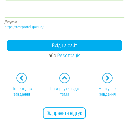
Джерела:
https://testportal.gov.ua/
Вхід на сайт
або
Реєстрація
Попереднє
Повернутись до
Наступне
завдання
теми
завдання
Відправити відгук