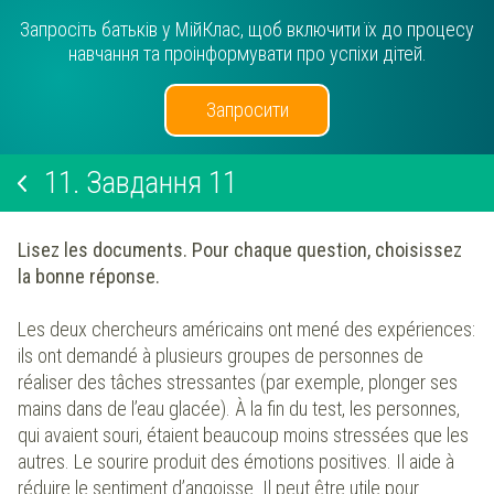
Запросіть батьків у МійКлас, щоб включити їх до процесу
навчання та проінформувати про успіхи дітей.
Запросити
11.
Завдання 11
Lisez les documents. Pour chaque question, choisissez
la bonne réponse.
Les deux chercheurs américains ont mené des expériences:
ils ont demandé à plusieurs groupes de personnes de
réaliser des tâches stressantes (par exemple, plonger ses
mains dans de l’eau glacée). À la fin du test, les personnes,
qui avaient souri, étaient beaucoup moins stressées que les
autres. Le sourire produit des émotions positives. Il aide à
réduire le sentiment d’angoisse. Il peut être utile pour