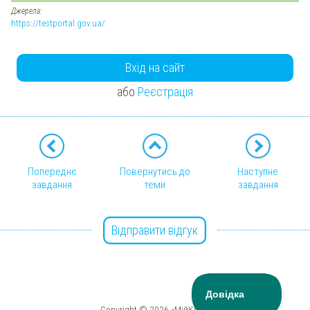
Джерела:
https://testportal.gov.ua/
Вхід на сайт
або
Реєстрація
Попереднє
Повернутись до
Наступне
завдання
теми
завдання
Відправити відгук
Copyright © 2026 «МійКлас»