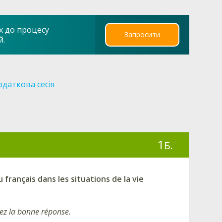
х до процесу
Запросити
й.
даткова сесія
1
Б.
français dans les situations de la vie
sez la
bonne réponse.