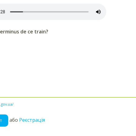
terminus de ce train?
l.gov.ua/
або
Реєстрація
т