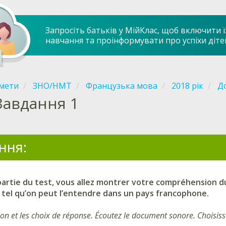
Запросіть батьків у МійКлас, щоб включити ї
навчання та проінформувати про успіхи діте
мети
ЗНО/НМТ
Французька мова
2018 рік
До
Завдання 1
ння:
artie du test, vous allez montrer votre compréhension du 
 tel qu’on peut l’entendre dans un pays francophone.
ion et les choix de réponse. Écoutez le document sonore. Choisis