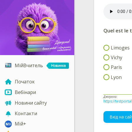
Quel est le 
Limoges
Vichy
МійВчитель
Paris
Lyon
Початок
Вебінари
Джерела:
https://testporta
Новини сайту
Контакти
Вхід на сай
Мій+