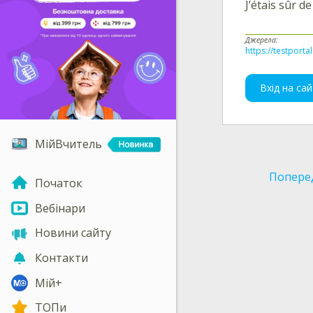
J’étais sûr d
Джерела:
https://testporta
Вхід на сай
МійВчитель
Попере
Початок
Вебінари
Новини сайту
Контакти
Мій+
ТОПи