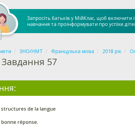
Запросіть батьків у МійКлас, щоб включити ї
навчання та проінформувати про успіхи діте
мети
ЗНО/НМТ
Французька мова
2018 рік
Ос
Завдання 57
ння:
 structures de la langue
a bonne réponse.