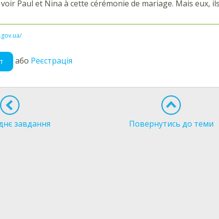
e voir Paul et Nina à cette cérémonie de mariage. Mais eux, il
l.gov.ua/
або
Реєстрація
т
днє завдання
Повернутись до теми