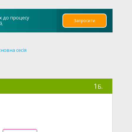
х до процесу
Запросити
й.
новна сесія
1
Б.