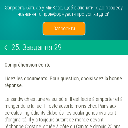
Запросіть батьків у МійКлас, щоб включити їх до процесу
навчання та проінформувати про успіхи дітей.
Запросити
25.
Завдання 29
Compréhension écrite
Lisez les documents. Pour question, choisissez la bonne
réponse.
Le sandwich est une valeur sûre. Il est facile à emporter et à
manger dans la rue. Il reste aussi le moins cher. Pains aux
céréales, ingrédients élaborés, les boulangeries rivalisent
d’originalité. Il y a toujours autant de monde devant
l’échoppe Crostine, située à côté du Capitole depuis 25 ans.