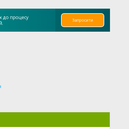
х до процесу
Запросити
й.
я