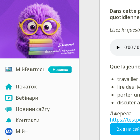
Dans cette p
quotidienne
Lisez la quest
Que la jeune 
МійВчитель
travailler
Початок
lire des l
porter un
Вебінари
discuter 
Новини сайту
Джерела:
https://testp
Контакти
Вхід на сай
Мій+