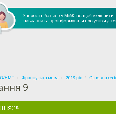
Запросіть батьків у МійКлас, щоб включити ї
навчання та проінформувати про успіхи діте
НО/НМТ
Французька мова
2018 рік
Основна сесі
ання 9
ння:
1
Б.