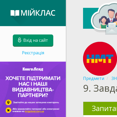
Вхід на сайт
Реєстрація
Предмети
З
9.
Завд
Запита