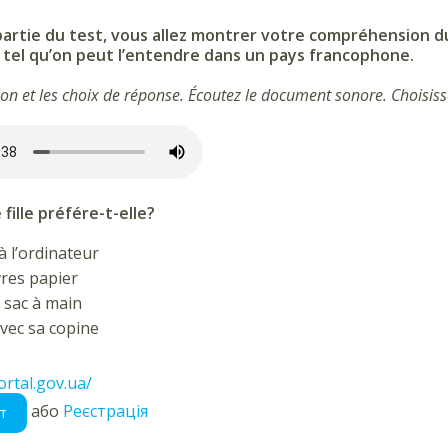
artie du test, vous allez montrer votre compréhension du 
 tel qu’on peut l’entendre dans un pays francophone.
ion et les choix de réponse. Écoutez le document sonore. Choisis
fille préfére-t-elle?
 à l’ordinateur
ivres papier
 sac à main
avec sa copine
ortal.gov.ua/
або
Реєстрація
т