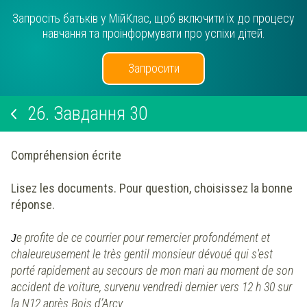
Запросіть батьків у МійКлас, щоб включити їх до процесу
навчання та проінформувати про успіхи дітей.
Запросити
26.
Завдання 30
Compréhension écrite
Lisez les documents. Pour question, choisissez la bonne
réponse.
e profite de ce courrier pour remercier profondément et
J
chaleureusement le très gentil monsieur dévoué qui s'est
porté rapidement au secours de mon mari au moment de son
accident de voiture, survenu vendredi dernier vers 12 h 30 sur
la N12 après Bois d’Arcy.