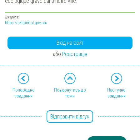
écologique grave dans notre ville.
Джерела:
https://testportal.gov.ua/
Вхід на сайт
або
Реєстрація
Попереднє
Повернутись до
Наступне
завдання
теми
завдання
Відправити відгук