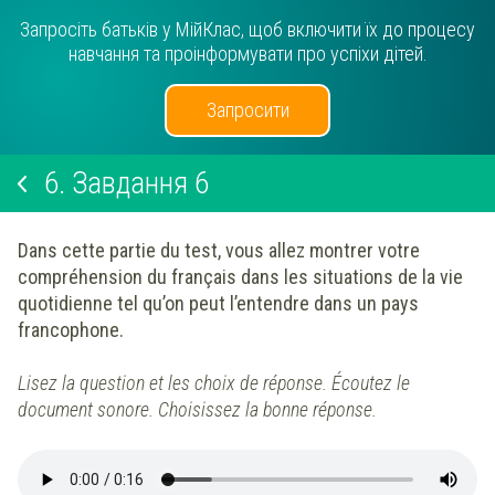
Запросіть батьків у МійКлас, щоб включити їх до процесу
навчання та проінформувати про успіхи дітей.
Запросити
6.
Завдання 6
Dans cette partie du test, vous allez montrer votre
compréhension du français dans les situations de la vie
quotidienne tel qu’on peut l’entendre dans un pays
francophone.
Lisez la question et les choix de réponse. Écoutez le
document sonore. Choisissez la
bonne réponse.