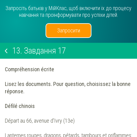
Запросіть батьків у МійКлас, щоб включити їх до процесу
навчання та проінформувати про успіхи дітей.
Запросити
13.
Завдання 17
Compréhension écrite
Lisez les documents. Pour question, choisissez la bonne
réponse.
Défilé chinois
Départ au 66, avenue d’Ivry (13e)
Lanternes rouges, dragons, pétards, tambours et oriflammes: