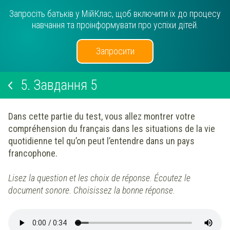
Запросіть батьків у МійКлас, щоб включити їх до процесу
навчання та проінформувати про успіхи дітей.
Запросити
5.
Завдання 5
Dans cette partie du test, vous allez montrer votre
compréhension du français dans les situations de la vie
quotidienne tel qu’on peut l’entendre dans un pays
francophone.
Lisez la question et les choix de réponse. Écoutez le
document sonore. Choisissez la
bonne réponse.