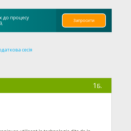
х до процесу
Запросити
й.
даткова сесія
1
Б.