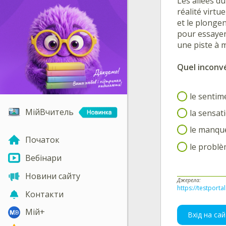
Les allées du
réalité virtu
et le plongen
pour essayer 
une piste à m
Quel inconv
le sentim
МійВчитель
la sensat
le manqu
Початок
le problè
Вебінари
Новини сайту
Джерела:
https://testporta
Контакти
Мій+
Вхід на сай