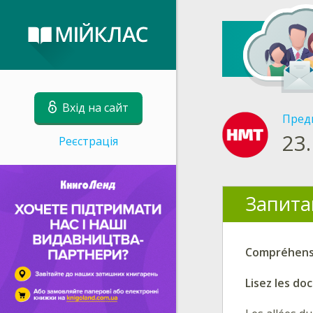
Вхід на сайт
Пред
23.
Реєстрація
Запита
Compréhensi
Lisez les do