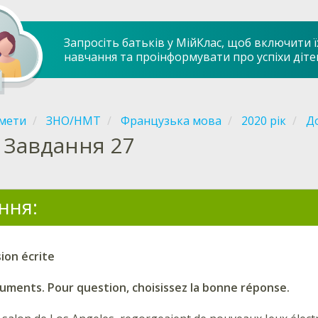
Запросіть батьків у МійКлас, щоб включити ї
навчання та проінформувати про успіхи діте
мети
ЗНО/НМТ
Французька мова
2020 рік
До
Завдання 27
ння:
on écrite
cuments. Pour question, choisissez la bonne réponse.