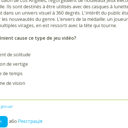
 salon de Los Angeles, regorgeaient de nouveaux Jeux électro
elle. Ils sont destinés à être utilisés avec des casques à lun
t dans un univers visuel à 360 degrés. L'intérêt du public étai
les nouveautés du genre. L’envers de la médaille: un joueur 
ultiples virages, en est ressorti avec la tête qui tourne.
énient cause ce type de jeu vidéo?
ent de solitude
ion de vertige
e de temps
me de vision
l.gov.ua/
або
Реєстрація
т